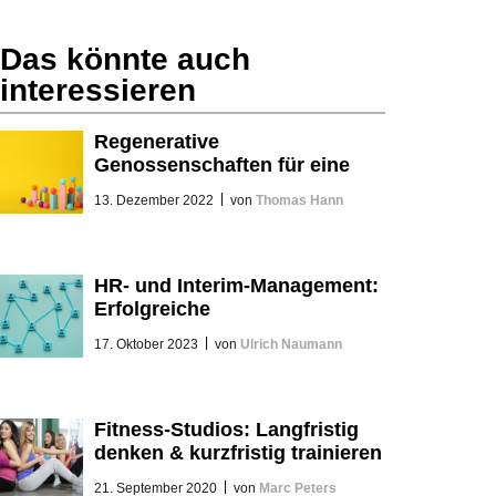
Das könnte auch
interessieren
Regenerative
Genossenschaften für eine
neue Ökonomie?
|
13. Dezember 2022
von
Thomas Hann
HR- und Interim-Management:
Erfolgreiche
Transformationstreiber?
|
17. Oktober 2023
von
Ulrich Naumann
Fitness-Studios: Langfristig
denken & kurzfristig trainieren
|
21. September 2020
von
Marc Peters