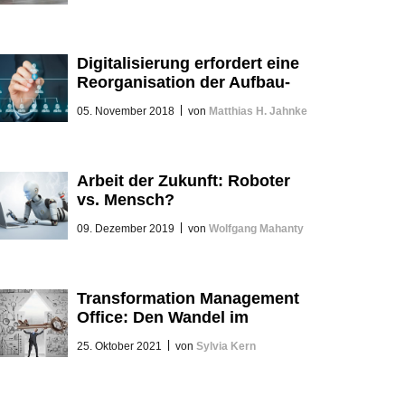
Digitalisierung erfordert eine
Reorganisation der Aufbau-
Organisation
|
05. November 2018
von
Matthias H. Jahnke
Arbeit der Zukunft: Roboter
vs. Mensch?
|
09. Dezember 2019
von
Wolfgang Mahanty
Transformation Management
Office: Den Wandel im
Unternehmen erfolgreich
|
25. Oktober 2021
von
Sylvia Kern
meistern