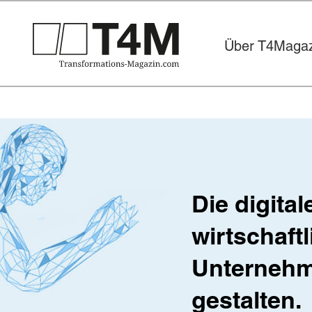
Über T4Magaz
Die digita
wirtschaft
Unternehm
gestalten.