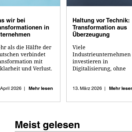
s wir bei 
Haltung vor Technik: 
ansformationen in 
Transformation aus 
ternehmen 
Überzeugung
ersehen
r als die Hälfte der 
Viele 
utschen verbindet 
Industrieunternehmen 
ansformation mit 
investieren in 
klarheit und Verlust. 
Digitalisierung, ohne 
ternehmen erleben 
ihre Führungskultur zu 
selbe: Projekte 
hinterfragen. Dabei 
 April 2026
Mehr lesen
13. März 2026
Mehr lese
|
|
rsanden, 
entscheidet 
derstände wachsen, 
organisatorische Reife 
le ...
über den 
Transformationserfolg. 
Ein Praxisbeispiel aus ..
Meist gelesen