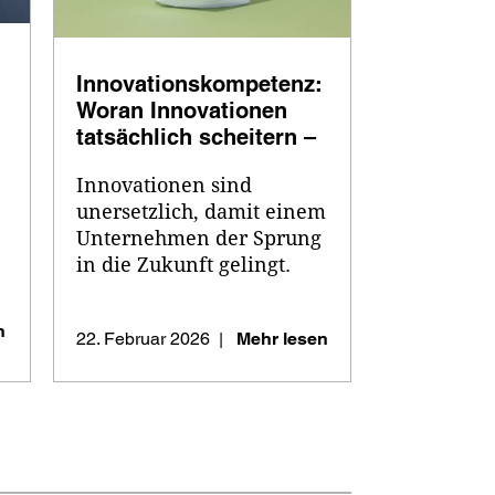
Innovationskompetenz: 
Woran Innovationen 
tatsächlich scheitern – 
und wie sie gelingen
Innovationen sind 
unersetzlich, damit einem 
Unternehmen der Sprung 
in die Zukunft gelingt. 
Doch welche Art 
Innovationen bringen 
n
22. Februar 2026
Mehr lesen
|
einen Anbieter fortan ...
.