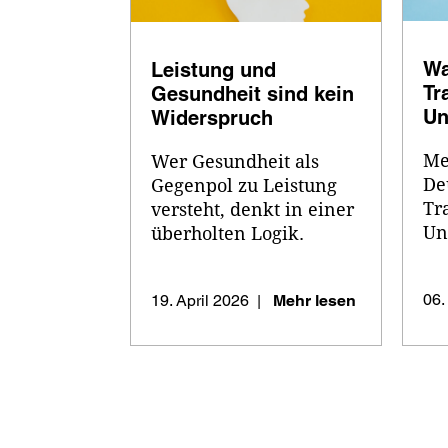
Wa
Leistung und 
Tr
Gesundheit sind kein 
Un
Widerspruch
üb
Meh
Wer Gesundheit als 
De
Gegenpol zu Leistung 
Tr
versteht, denkt in einer 
Un
überholten Logik. 
Un
Neurobiologie und 
das
Organisationsforschung 
06.
19. April 2026
Mehr lesen
|
ve
zeigen: Nachhaltige 
Wi
Performance entsteht 
Zie
nicht ...