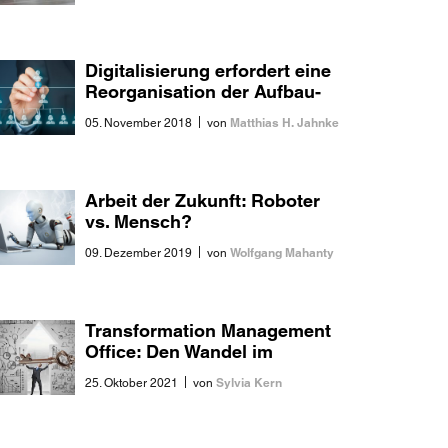
Digitalisierung erfordert eine
Reorganisation der Aufbau-
Organisation
|
Matthias H. Jahnke
05. November 2018
von
Arbeit der Zukunft: Roboter
vs. Mensch?
|
Wolfgang Mahanty
09. Dezember 2019
von
Transformation Management
Office: Den Wandel im
Unternehmen erfolgreich
|
Sylvia Kern
25. Oktober 2021
von
meistern