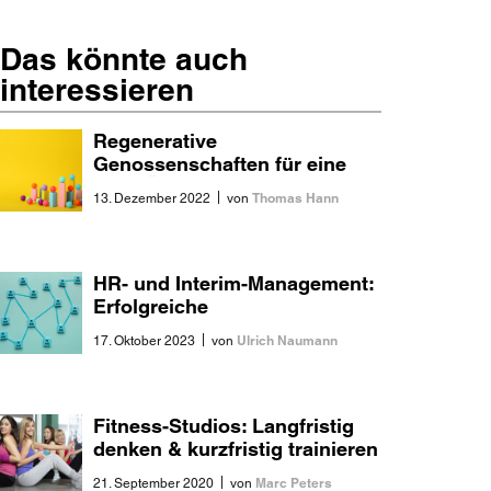
Das könnte auch
interessieren
Regenerative
Genossenschaften für eine
neue Ökonomie?
|
Thomas Hann
13. Dezember 2022
von
HR- und Interim-Management:
Erfolgreiche
Transformationstreiber?
|
Ulrich Naumann
17. Oktober 2023
von
Fitness-Studios: Langfristig
denken & kurzfristig trainieren
|
Marc Peters
21. September 2020
von