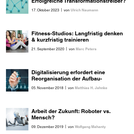
Erfolgreiche Transformationstreiber?
|
Ulrich Naumann
17. Oktober 2023
von
Fitness-Studios: Langfristig denken
& kurzfristig trainieren
|
Marc Peters
21. September 2020
von
Digitalisierung erfordert eine
Reorganisation der Aufbau-
Organisation
|
Matthias H. Jahnke
05. November 2018
von
Arbeit der Zukunft: Roboter vs.
Mensch?
|
Wolfgang Mahanty
09. Dezember 2019
von