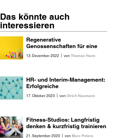
Das könnte auch
interessieren
Regenerative
Genossenschaften für eine
neue Ökonomie?
|
Thomas Hann
13. Dezember 2022
von
HR- und Interim-Management:
Erfolgreiche
Transformationstreiber?
|
Ulrich Naumann
17. Oktober 2023
von
Fitness-Studios: Langfristig
denken & kurzfristig trainieren
|
Marc Peters
21. September 2020
von