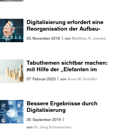
Digitalisierung erfordert eine
Reorganisation der Aufbau-
Organisation
|
Matthias H. Jahnke
05. November 2018
von
Tabuthemen sichtbar machen:
mit Hilfe der „Elefanten im
Raum“
|
Anne M. Schüller
07. Februar 2023
von
Bessere Ergebnisse durch
Digitalisierung
|
30. September 2019
Dr. Jörg Schumacher
von