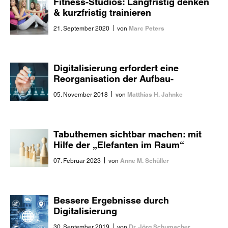
Fitness-Studios: Langfristig denken
& kurzfristig trainieren
|
Marc Peters
21. September 2020
von
Digitalisierung erfordert eine
Reorganisation der Aufbau-
Organisation
|
Matthias H. Jahnke
05. November 2018
von
Tabuthemen sichtbar machen: mit
Hilfe der „Elefanten im Raum“
|
Anne M. Schüller
07. Februar 2023
von
Bessere Ergebnisse durch
Digitalisierung
|
Dr. Jörg Schumacher
30. September 2019
von